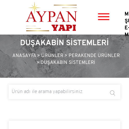
M
Ş
E
M
DUŞAKABİN SİSTEMLERİ
ANASAYFA >
ÜRÜNLER
>
PERAKENDE ÜRÜNLER
>
DUŞAKABİN SİSTEMLERİ