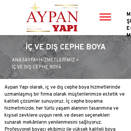
M
Ş
E
M
İÇ VE DIŞ CEPHE BOYA
ANASAYFA
>
HİZMETLERİMİZ >
İÇ VE DIŞ CEPHE BOYA
Aypan Yapı olarak, iç ve dış cephe boya hizmetlerinde
uzmanlaşmış bir firma olarak müşterilerimize estetik ve
kaliteli çözümler sunuyoruz. İç cephe boyama
hizmetimizde, her türlü yaşam alanının tasarımına ve
kişisel zevklere uygun renk ve desen seçenekleri
sunarak mekânların yenilenmesini sağlıyoruz.
Profesyonel boyacı ekibimiz ile yüksek kaliteli boya